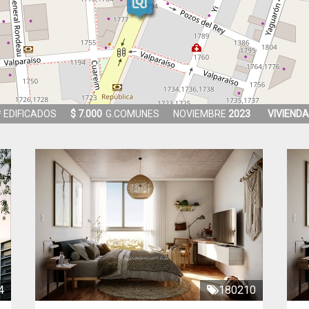
 EDIFICADOS
$ 7.000
G.COMUNES
NOVIEMBRE
2023
VIVIENDA
4
180210