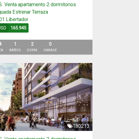
S. Venta apartamento 2 dormitorios
uada Estrenar Terraza
01 Libertador
USD
165.945
4
1
2
0
EA
BAÑOS
DORM
GARAGE
180213