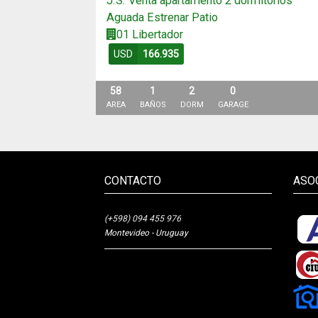
J.S. Venta apartamento 2 dormitorios
Aguada Estrenar Patio
01 Libertador
USD
166.935
58
1
2
0
AREA
BAÑOS
DORM
GARAGE
CONTACTO
ASO
(+598) 094 455 976
Montevideo - Uruguay