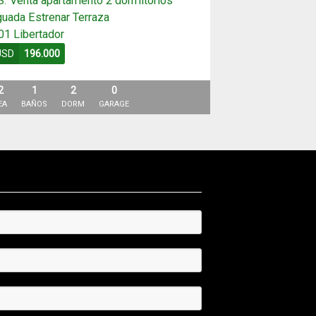
S. Venta apartamento 2 dormitorios
uada Estrenar Terraza
01 Libertador
USD
196.000
2
1
2
0
EA
BAÑOS
DORM
GARAGE