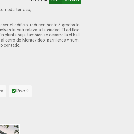
USD
156.000
Consultar
 cómoda terraza,
cer el edificio, reducen hasta 5 grados la
ven la naturaleza a la ciudad. El edificio
n planta baja también se desarrolla el hall
al cerro de Montevideo, parrilleros y sum.
o contado.
za
Piso 9