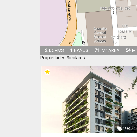
2
DORMS
1
BAÑOS
71
M² AREA
54
M²
Propiedades Similares
19471