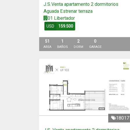
J.S.Venta apartamento 2 dormitorios
Aguada Estrenar terraza
01 Libertador
USD
159.500
51
1
2
0
AREA
BAÑOS
DORM
GARAGE
18017