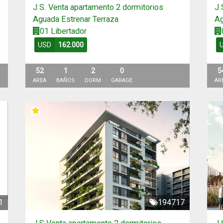
J.S. Venta apartamento 2 dormitorios
J.
Aguada Estrenar Terraza
Ag
01 Libertador
USD
162.000
52
1
2
0
5
AREA
BAÑOS
DORM
GARAGE
AR
1
194717