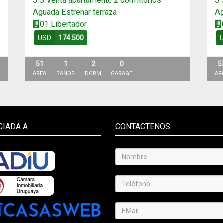
J.S.Venta apartamento 2 dormitorios
J.
Aguada Estrenar terraza
Ag
01 Libertador
USD
174.500
51
1
2
0
5
AREA
BAÑOS
DORM
GARAGE
AR
CIADA A
CONTACTENOS