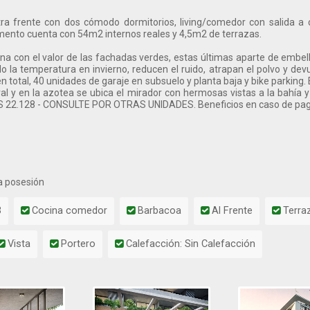
tra frente con dos cómodo dormitorios, living/comedor con salida a
mento cuenta con 54m2 internos reales y 4,5m2 de terrazas.
a con el valor de las fachadas verdes, estas últimas aparte de embelle
la temperatura en invierno, reducen el ruido, atrapan el polvo y devuel
total, 40 unidades de garaje en subsuelo y planta baja y bike parking. E
al y en la azotea se ubica el mirador con hermosas vistas a la bahía y 
$S 22.128 - CONSULTE POR OTRAS UNIDADES. Beneficios en caso de pag
a posesión
3
Cocina comedor
Barbacoa
Al Frente
Terra
Vista
Portero
Calefacción: Sin Calefacción