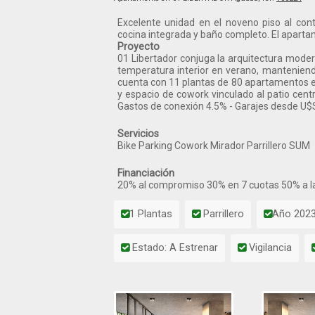
Excelente unidad en el noveno piso al con
cocina integrada y baño completo. El aparta
Proyecto
01 Libertador conjuga la arquitectura modern
temperatura interior en verano, manteniendo 
cuenta con 11 plantas de 80 apartamentos en 
y espacio de cowork vinculado al patio centr
Gastos de conexión 4.5% - Garajes desde U
Servicios
Bike Parking Cowork Mirador Parrillero SUM
Financiación
20% al compromiso 30% en 7 cuotas 50% a l
1 Plantas
Parrillero
Año 202
Estado: A Estrenar
Vigilancia