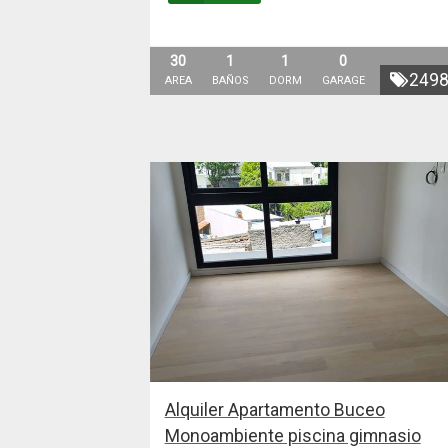
30
1
1
0
249
AREA
BAÑOS
DORM
GARAGE
Alquiler Apartamento Buceo
Monoambiente piscina gimnasio