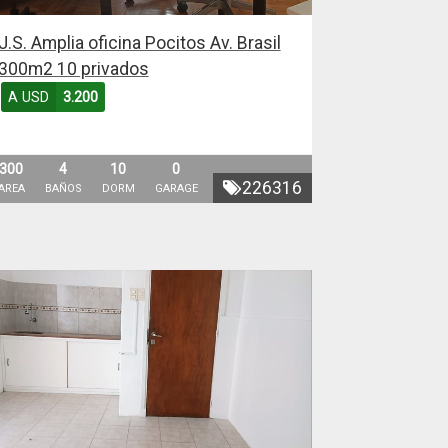
J.S. Amplia oficina Pocitos Av. Brasil
300m2 10 privados
A USD
3.200
300
4
10
0
226316
AREA
BAÑOS
DORM
GARAGE