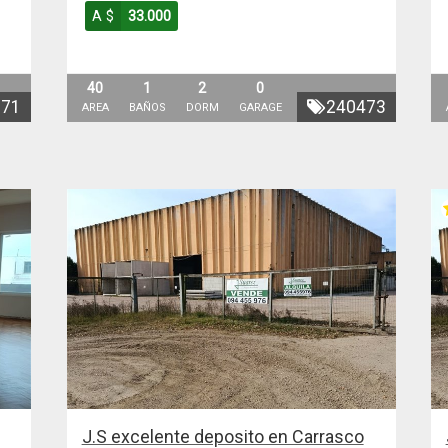
A $
33.000
40
1
2
0
771
240473
AREA
BAÑOS
DORM
GARAGE
J.S excelente deposito en Carrasco