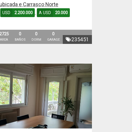
ubicada e Carrasco Norte
USD
2.200.000
A USD
20.000
2725
0
0
0
235451
AREA
BAÑOS
DORM
GARAGE