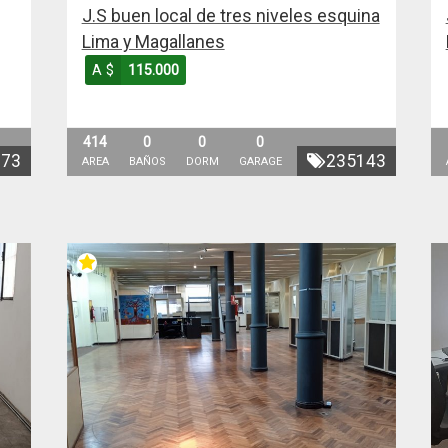
J.S buen local de tres niveles esquina
Lima y Magallanes
A $
115.000
414
0
0
0
173
235143
AREA
BAÑOS
DORM
GARAGE