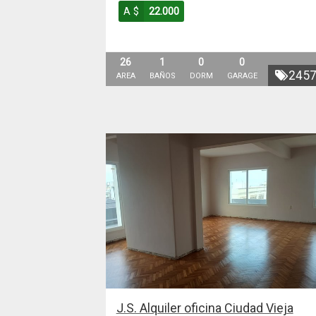
A $
22.000
26
1
0
0
245
AREA
BAÑOS
DORM
GARAGE
J.S. Alquiler oficina Ciudad Vieja