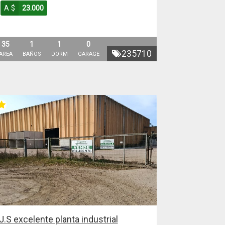
A $
23.000
35
1
1
0
235710
AREA
BAÑOS
DORM
GARAGE
J.S excelente planta industrial