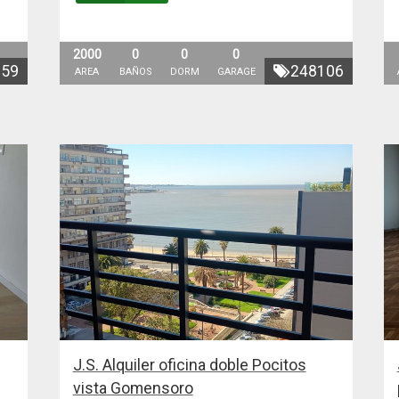
2000
0
0
0
859
248106
AREA
BAÑOS
DORM
GARAGE
J.S. Alquiler oficina doble Pocitos
vista Gomensoro