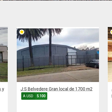
 y
J:S Belvedere Gran local de 1700 m2
A USD
5.100