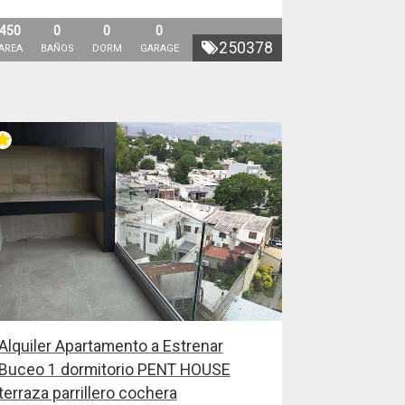
450
0
0
0
250378
AREA
BAÑOS
DORM
GARAGE
Alquiler Apartamento a Estrenar
Buceo 1 dormitorio PENT HOUSE
terraza parrillero cochera