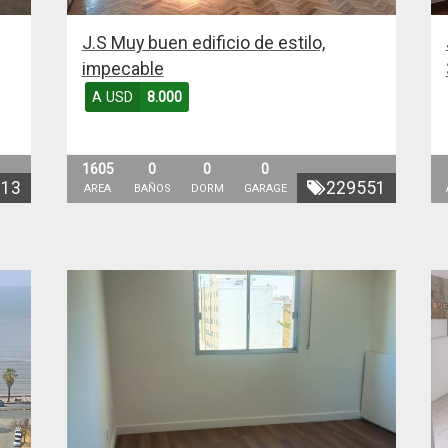
J.S Muy buen edificio de estilo,
impecable
A USD
8.000
1605
0
0
0
713
229551
AREA
BAÑOS
DORM
GARAGE