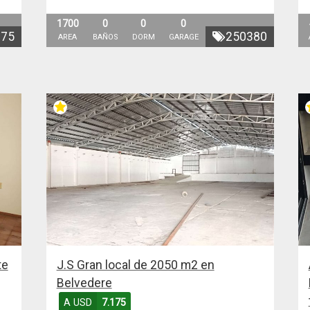
1700
0
0
0
075
250380
AREA
BAÑOS
DORM
GARAGE
te
J.S Gran local de 2050 m2 en
Belvedere
A USD
7.175