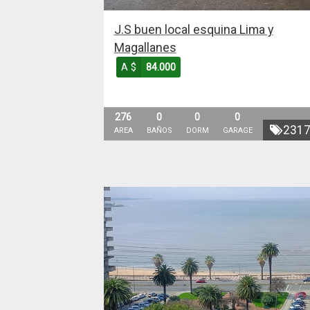
J.S buen local esquina Lima y
Magallanes
A $
84.000
276
0
0
0
231
AREA
BAÑOS
DORM
GARAGE