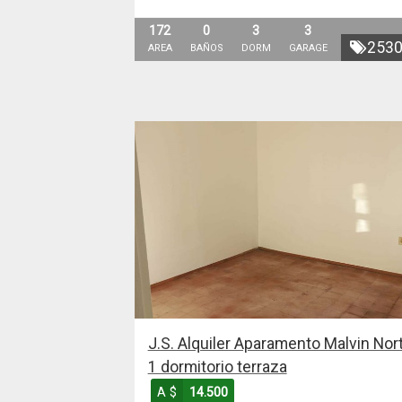
172
0
3
3
253
AREA
BAÑOS
DORM
GARAGE
J.S. Alquiler Aparamento Malvin Nor
1 dormitorio terraza
A $
14.500