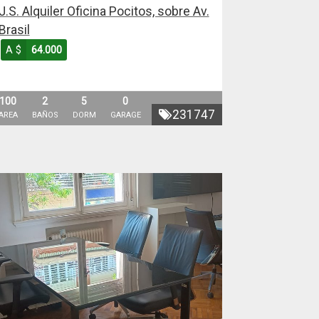
J.S. Alquiler Oficina Pocitos, sobre Av.
Brasil
A $
64.000
100
2
5
0
231747
AREA
BAÑOS
DORM
GARAGE