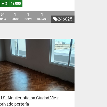
A $
43.000
54
1
1
1
246025
AREA
BAÑOS
DORM
GARAGE
J.S. Alquiler oficina Ciudad Vieja
privado portería