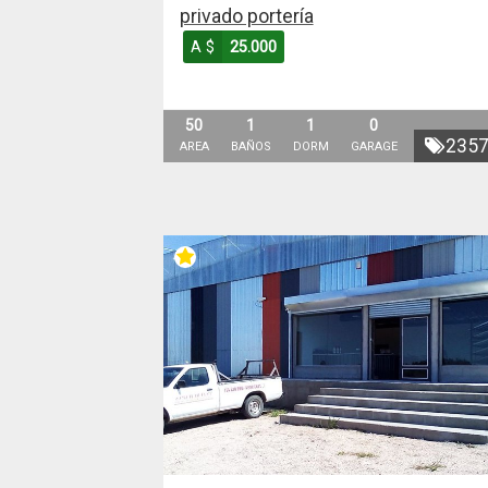
privado portería
A $
25.000
50
1
1
0
235
AREA
BAÑOS
DORM
GARAGE