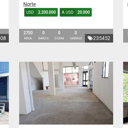
Norte
USD
2.200.000
A USD
20.000
2750
0
0
0
708
235452
AREA
BAÑOS
DORM
GARAGE