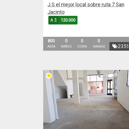
J.S el mejor local sobre ruta 7 San
Jacinto
A $
120.000
800
0
0
0
235
AREA
BAÑOS
DORM
GARAGE