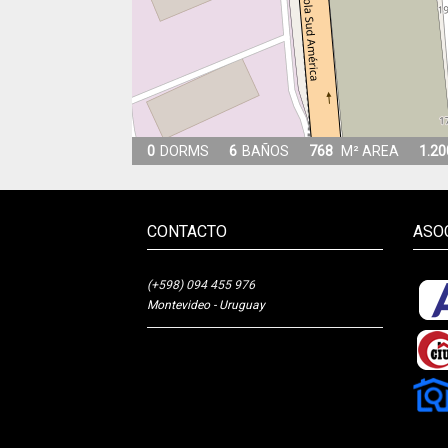
0
DORMS
6
BAÑOS
768
M² AREA
1.20
CONTACTO
ASO
(+598) 094 455 976
Montevideo - Uruguay