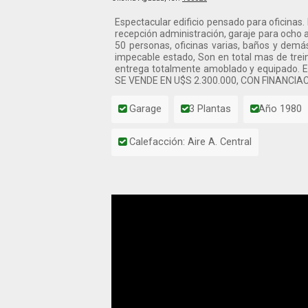
Espectacular edificio pensado para oficinas.
recepción administración, garaje para ocho a
50 personas, oficinas varias, baños y demá
impecable estado, Son en total mas de trein
entrega totalmente amoblado y equipado. El e
SE VENDE EN U$S 2.300.000, CON FINANCI
Garage
3 Plantas
Año 1980
Calefacción: Aire A. Central