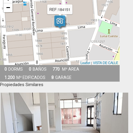
−
REF:184151
Leaflet
|
VISTA DE CALLE
0
DORMS
0
BAÑOS
770
M² AREA
1.200
M² EDIFICADOS
8
GARAGE
Propiedades Similares