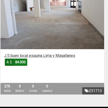
J.S buen local esquina Lima y Magallanes
A $
84.000
276
0
0
0
231713
AREA
BAÑOS
DORM
GARAGE