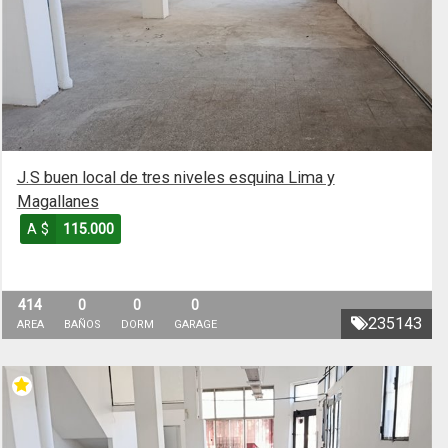
J.S buen local de tres niveles esquina Lima y
Magallanes
A $
115.000
414
0
0
0
235143
AREA
BAÑOS
DORM
GARAGE